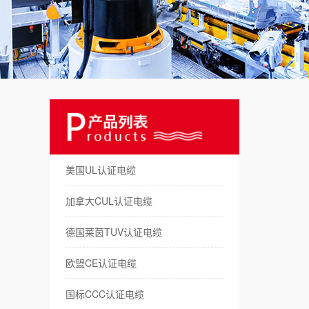
美
澳
日
俄
德
美国UL认证电缆
拖
加拿大CUL认证电缆
机
德国莱茵TUV认证电缆
储
欧盟CE认证电缆
新
国标CCC认证电缆