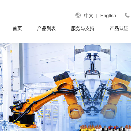
|
English
中文
首页
产品列表
服务与支持
产品认证
国UL认证电缆
UL758单芯线
拿大CUL认证电缆
UL758信号电缆
国莱茵TUV认证电缆
UL758控制电缆
盟CE认证电缆
UL758动力电缆
标CCC认证电缆
UL758聚氨酯PUR/TPU电缆