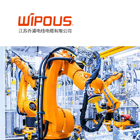
美
加
德
欧
国