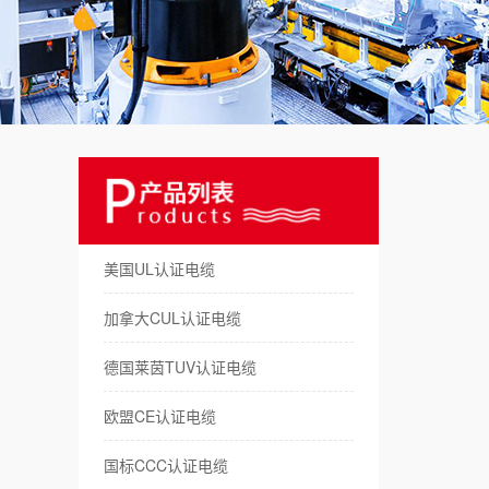
美
澳
日
俄
德
美国UL认证电缆
拖
加拿大CUL认证电缆
机
德国莱茵TUV认证电缆
储
欧盟CE认证电缆
新
国标CCC认证电缆