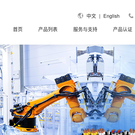
|
English
中文
首页
产品列表
服务与支持
产品认证
国UL认证电缆
UL758单芯线
拿大CUL认证电缆
UL758信号电缆
国莱茵TUV认证电缆
UL758控制电缆
盟CE认证电缆
UL758动力电缆
标CCC认证电缆
UL758聚氨酯PUR/TPU电缆