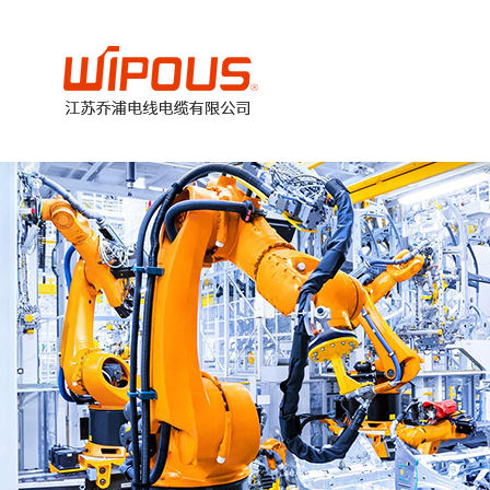
美
加
德
欧
国