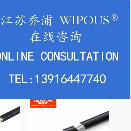
XLPE绝
FPL FPLR美标UL认证火灾消防报警电
缆