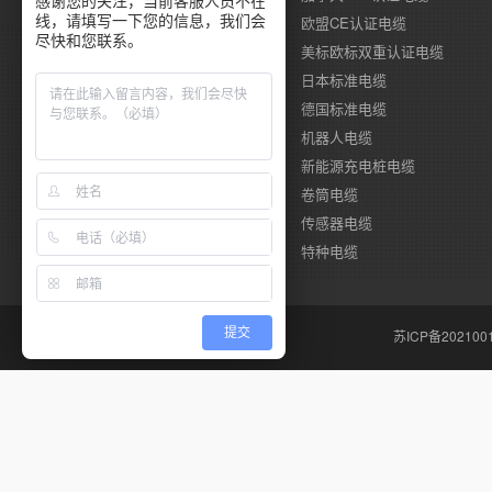
感谢您的关注，当前客服人员不在
线，请填写一下您的信息，我们会
德国莱茵TUV认证电缆
欧盟CE认证电缆
尽快和您联系。
国标CCC认证电缆
美标欧标双重认证电缆
澳标SAA认证电缆
日本标准电缆
俄 罗 斯标准电缆
德国标准电缆
拖链柔性电缆
机器人电缆
储能电缆
新能源充电桩电缆
耐海水电缆
卷筒电缆
伺服系统电缆
传感器电缆
风力发电电缆
特种电缆
提交
苏ICP备202100