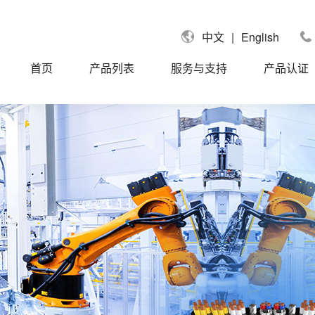
|
English
中文
首页
产品列表
服务与支持
产品认证
国UL认证电缆
UL758单芯线
拿大CUL认证电缆
UL758信号电缆
国莱茵TUV认证电缆
UL758控制电缆
盟CE认证电缆
UL758动力电缆
标CCC认证电缆
UL758聚氨酯PUR/TPU电缆