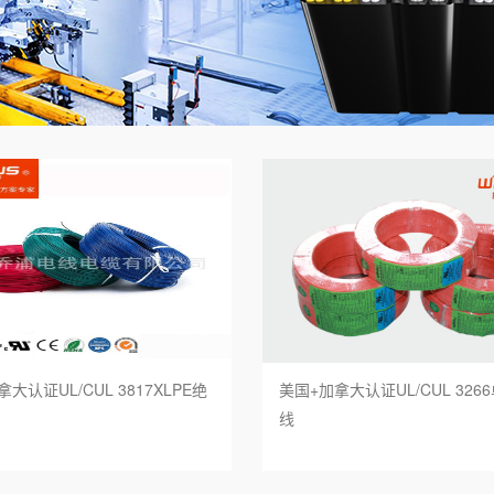
标欧标双重认证电缆
UL83标准
标SAA认证电缆
UL44标准
本标准电缆
UL1277标准
 罗 斯标准电缆
UL62标准
国标准电缆
UL1424火灾报警电缆
链柔性电缆
UL拖链柔性电缆
器人电缆
大认证UL/CUL 3817XLPE绝
美国+加拿大认证UL/CUL 326
能电缆
线
能源充电桩电缆