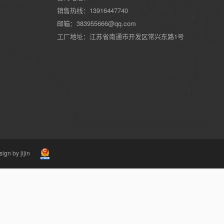
销售热线：13916447740
邮箱：383955666@qq.com
工厂地址：江苏省南通市开发区常兴东路1号
ign by jijin