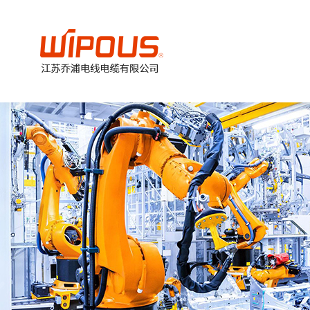
美
加
德
欧
国