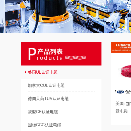
美
澳
日
俄
德
美国UL认证电缆
拖
加拿大CUL认证电缆
机
德国莱茵TUV认证电缆
美国+加拿
储
缘电缆
欧盟CE认证电缆
新
国标CCC认证电缆