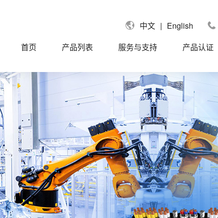
|
English
中文
首页
产品列表
服务与支持
产品认证
国UL认证电缆
UL758单芯线
拿大CUL认证电缆
UL758信号电缆
国莱茵TUV认证电缆
UL758控制电缆
盟CE认证电缆
UL758动力电缆
标CCC认证电缆
UL758聚氨酯PUR/TPU电缆