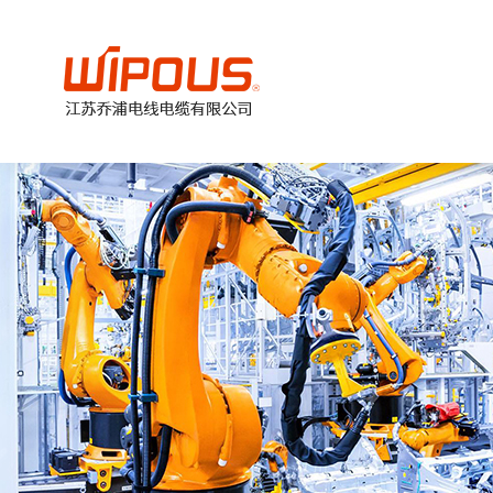
美
加
德
欧
国