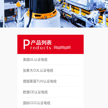
美
澳
日
俄
德
美国UL认证电缆
拖
加拿大CUL认证电缆
机
德国莱茵TUV认证电缆
储
欧盟CE认证电缆
新
国标CCC认证电缆