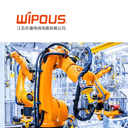
美
加
德
欧
国