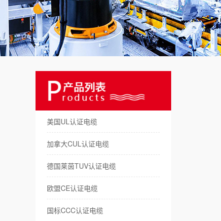
美
澳
日
俄
德
美国UL认证电缆
拖
加拿大CUL认证电缆
机
德国莱茵TUV认证电缆
储
欧盟CE认证电缆
新
国标CCC认证电缆