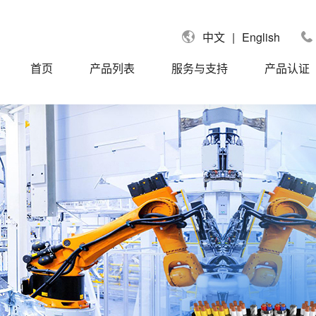
|
English
中文
首页
产品列表
服务与支持
产品认证
国UL认证电缆
UL758单芯线
拿大CUL认证电缆
UL758信号电缆
国莱茵TUV认证电缆
UL758控制电缆
盟CE认证电缆
UL758动力电缆
标CCC认证电缆
UL758聚氨酯PUR/TPU电缆