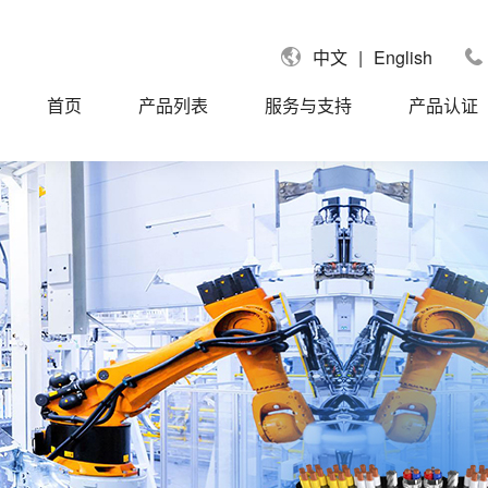
|
English
中文
首页
产品列表
服务与支持
产品认证
国UL认证电缆
UL758单芯线
拿大CUL认证电缆
UL758信号电缆
国莱茵TUV认证电缆
UL758控制电缆
盟CE认证电缆
UL758动力电缆
标CCC认证电缆
UL758聚氨酯PUR/TPU电缆