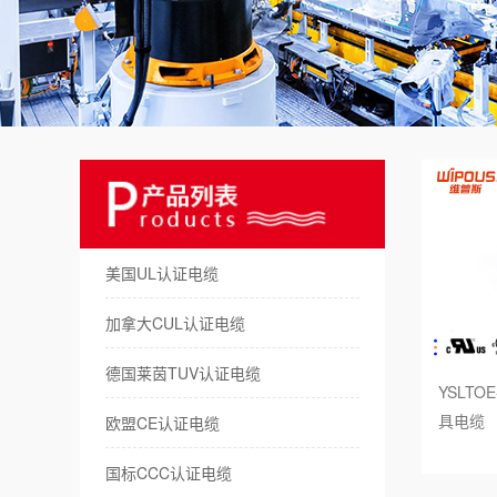
美
澳
日
俄
德
美国UL认证电缆
拖
加拿大CUL认证电缆
机
德国莱茵TUV认证电缆
YSLTO
储
具电缆
欧盟CE认证电缆
新
国标CCC认证电缆