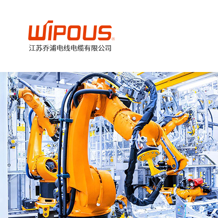
美
加
德
欧
国