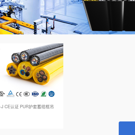
标欧标双重认证电缆
UL83标准
标SAA认证电缆
UL44标准
本标准电缆
UL1277标准
 罗 斯标准电缆
UL62标准
国标准电缆
UL1424火灾报警电缆
链柔性电缆
UL拖链柔性电缆
器人电缆
E-J CE认证 PUR护套蓄缆框吊
能电缆
能源充电桩电缆