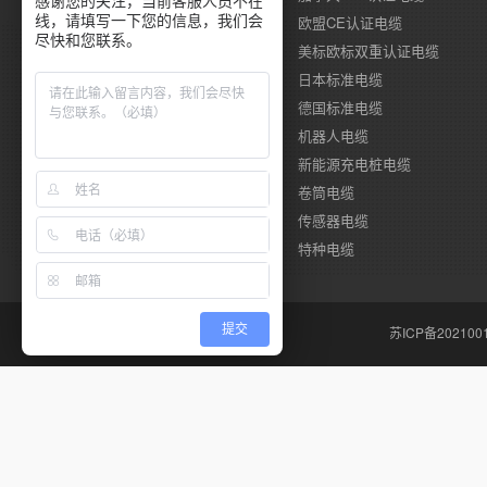
感谢您的关注，当前客服人员不在
线，请填写一下您的信息，我们会
德国莱茵TUV认证电缆
欧盟CE认证电缆
尽快和您联系。
国标CCC认证电缆
美标欧标双重认证电缆
澳标SAA认证电缆
日本标准电缆
俄 罗 斯标准电缆
德国标准电缆
拖链柔性电缆
机器人电缆
储能电缆
新能源充电桩电缆
耐海水电缆
卷筒电缆
伺服系统电缆
传感器电缆
风力发电电缆
特种电缆
提交
苏ICP备202100