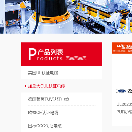
美
澳
日
俄
德
美国UL认证电缆
拖
加拿大CUL认证电缆
机
德国莱茵TUV认证电缆
UL2023
储
PUR护
欧盟CE认证电缆
新
国标CCC认证电缆