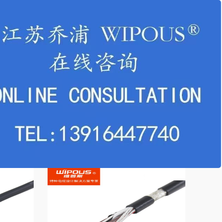
L+CUL
UL20233-S 300V 80℃ UL+CUL认证
PUR护套柔性屏蔽数据电缆