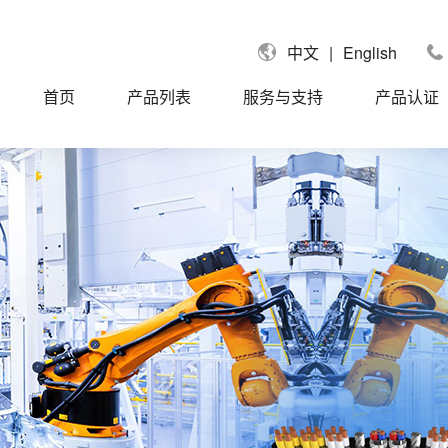
|
English
中文
首页
产品列表
服务与支持
产品认证
国UL认证电缆
UL758单芯线
拿大CUL认证电缆
UL758信号电缆
国莱茵TUV认证电缆
UL758控制电缆
盟CE认证电缆
UL758动力电缆
标CCC认证电缆
UL758聚氨酯PUR/TPU电缆