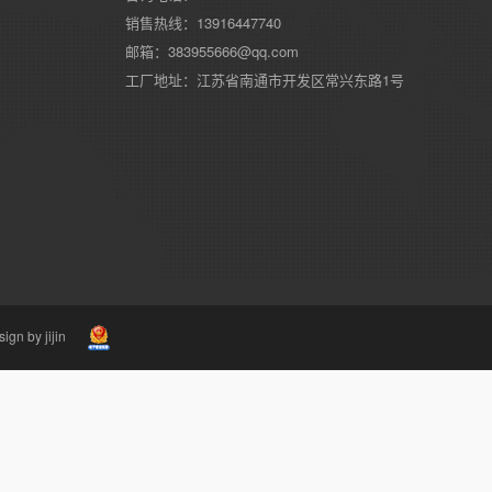
销售热线：13916447740
邮箱：383955666@qq.com
工厂地址：江苏省南通市开发区常兴东路1号
ign by jijin