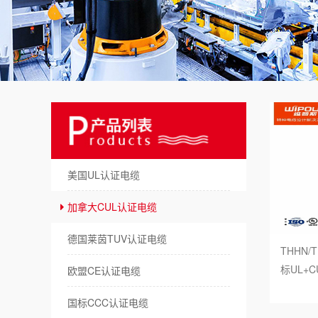
美
澳
日
俄
德
美国UL认证电缆
拖
加拿大CUL认证电缆
机
德国莱茵TUV认证电缆
THHN/T
储
标UL+
欧盟CE认证电缆
新
国标CCC认证电缆