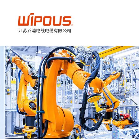
美
加
德
欧
国