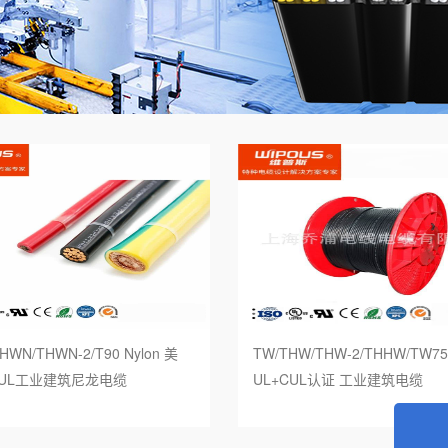
标欧标双重认证电缆
UL83标准
标SAA认证电缆
UL44标准
本标准电缆
UL1277标准
 罗 斯标准电缆
UL62标准
国标准电缆
UL1424火灾报警电缆
链柔性电缆
UL拖链柔性电缆
器人电缆
HWN/THWN-2/T90 Nylon 美
TW/THW/THW-2/THHW/TW7
能电缆
CUL工业建筑尼龙电缆
UL+CUL认证 工业建筑电缆
能源充电桩电缆