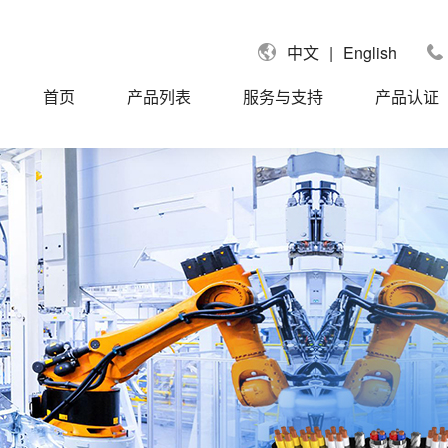
|
English
中文
首页
产品列表
服务与支持
产品认证
国UL认证电缆
UL758单芯线
拿大CUL认证电缆
UL758信号电缆
国莱茵TUV认证电缆
UL758控制电缆
盟CE认证电缆
UL758动力电缆
标CCC认证电缆
UL758聚氨酯PUR/TPU电缆