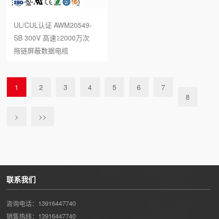
UL/CUL认证 AWM20549-
SB 300V 高速≥2000万次
拖链屏蔽数据电缆
1
2
3
4
5
6
7
8
>
>>
联系我们
咨询电话：13916447740
销售热线：13916447740