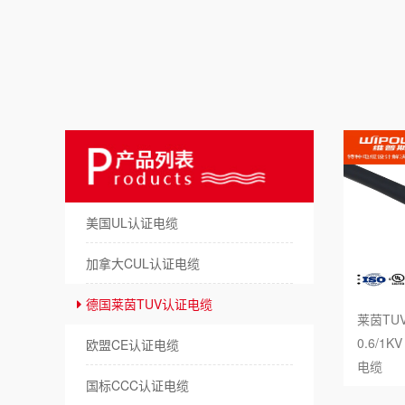
美
澳
日
俄
德
美国UL认证电缆
拖
加拿大CUL认证电缆
机
德国莱茵TUV认证电缆
莱茵TUV
储
0.6/
欧盟CE认证电缆
电缆
新
国标CCC认证电缆