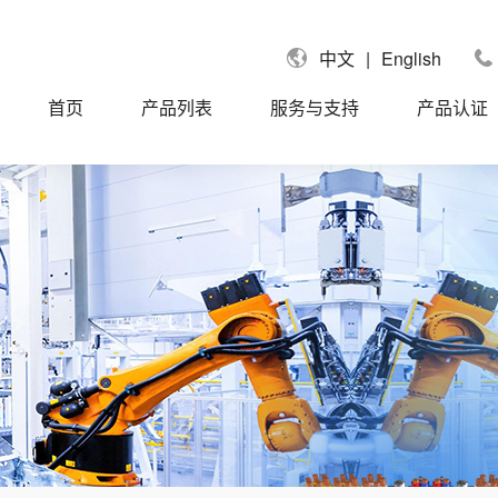
|
English
中文
首页
产品列表
服务与支持
产品认证
国UL认证电缆
UL758单芯线
拿大CUL认证电缆
UL758信号电缆
国莱茵TUV认证电缆
UL758控制电缆
盟CE认证电缆
UL758动力电缆
标CCC认证电缆
UL758聚氨酯PUR/TPU电缆