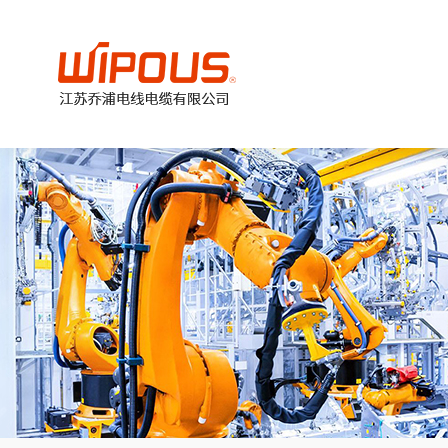
美
加
德
欧
国